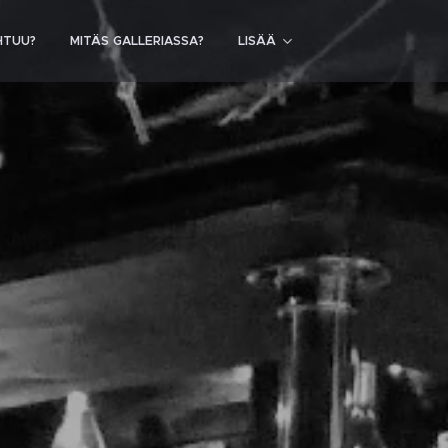
HTUU?
MITÄS GALLERIASSA?
LISÄÄ