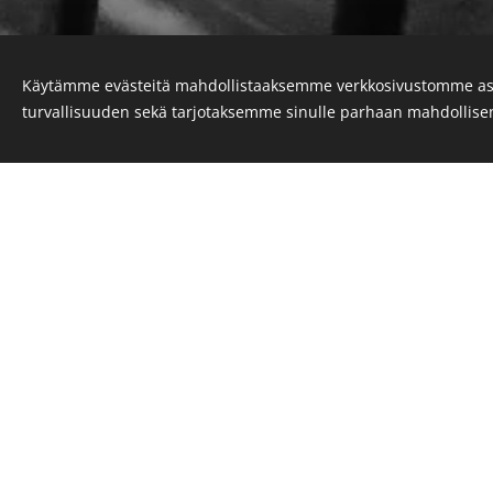
Käytämme evästeitä mahdollistaaksemme verkkosivustomme as
turvallisuuden sekä tarjotaksemme sinulle parhaan mahdollis