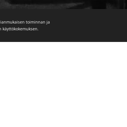
ianmukaisen toiminnan ja
en käyttökokemuksen.
Aitoa
pubit